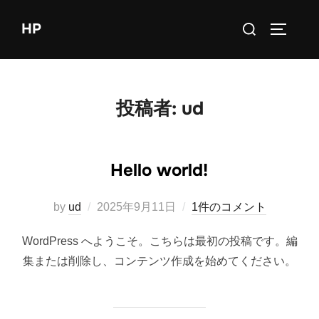
コ
検
HP
ン
サイドバ
索
テ
対
ン
象:
ツ
投稿者:
ud
へ
ス
キ
Hello world!
ッ
プ
投
by
ud
2025年9月11日
1件のコメント
稿
WordPress へようこそ。こちらは最初の投稿です。編
日:
集または削除し、コンテンツ作成を始めてください。